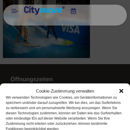
Öffnungszeiten
Juli + August 2026
Cookie-Zustimmung verwalten
Mo bis Do: 9 bis 22 Uhr
Wir verwenden Technologien wie Cookies, um Geräteinformationen zu
Fr: 9 bis 23 Uhr
speichern und/oder darauf zuzugreifen. Wir tun dies, um das Surferlebnis
zu verbessern und um personalisierte Werbung anzuzeigen. Wenn Sie
Sa + Fei: 10 bis 23 Uhr
diesen Technologien zustimmen, können wir Daten wie das Surfverhalten
So: 10 bis 22 Uhr
oder eindeutige IDs auf dieser Website verarbeiten. Wenn Sie Ihre
Zustimmung nicht erteilen oder zurückziehen, können bestimmte
Funktionen beeinträchtigt werden.