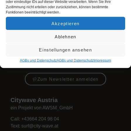
oder eindeutige IDs auf dieser Website verarbeiten. Wenn Sie Ihre
Sa + Fei: 10 bis 23 Uhr
Zustimmung nicht erteilen oder zurückziehen, können bestimmte
Funktionen beeinträchtigt werden.
So: 10 bis 22 Uhr
Akzeptieren
+ alle zeigen
Ablehnen
Newsletter Anmeldung
Einstellungen ansehen
Melde dich bei unserem Newsletter an und erfahre
AGBs und Datenschutz
AGBs und Datenschutz
Impres­sum
immer alle Neuigkeiten rund um die Citywave!
Zum Newsletter anmelden
Citywave Austria
ein Projekt von AWSM
_
GmbH
Call: +43664 204 98 04
Text:
surf@city-wave.at