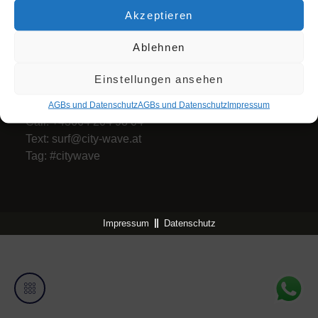
Akzeptieren
Zum Newsletter anmelden
Ablehnen
Citywave Austria
Einstellungen ansehen
ein Projekt von AWSM
_
GmbH
AGBs und Datenschutz
AGBs und Datenschutz
Impres­sum
Call: +43664 204 98 04
Text:
surf@city-wave.at
Tag: #citywave
Impressum
Datenschutz