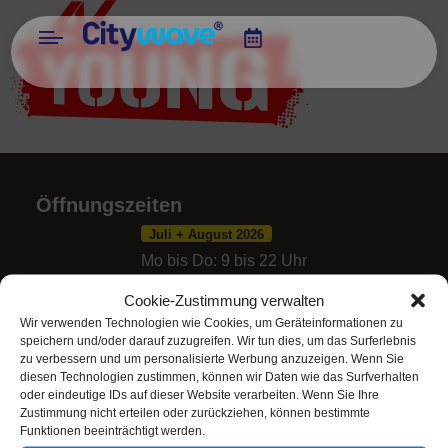
Öffnungszeiten
Juli + August 2026
Mo bis Do: 9 bis 22 Uhr
Fr: 9 bis 23 Uhr
Cookie-Zustimmung verwalten
Sa + Fei: 10 bis 23 Uhr
Wir verwenden Technologien wie Cookies, um Geräteinformationen zu
So: 10 bis 22 Uhr
speichern und/oder darauf zuzugreifen. Wir tun dies, um das Surferlebnis
zu verbessern und um personalisierte Werbung anzuzeigen. Wenn Sie
diesen Technologien zustimmen, können wir Daten wie das Surfverhalten
+ alle zeigen
oder eindeutige IDs auf dieser Website verarbeiten. Wenn Sie Ihre
Zustimmung nicht erteilen oder zurückziehen, können bestimmte
Funktionen beeinträchtigt werden.