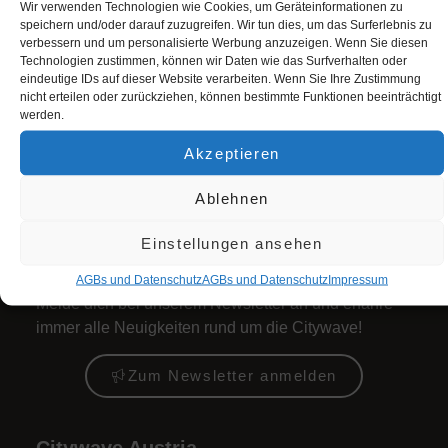
Wir verwenden Technologien wie Cookies, um Geräteinformationen zu
Öffnungszeiten
speichern und/oder darauf zuzugreifen. Wir tun dies, um das Surferlebnis zu
verbessern und um personalisierte Werbung anzuzeigen. Wenn Sie diesen
Juli + August 2026
Technologien zustimmen, können wir Daten wie das Surfverhalten oder
Mo bis Do: 9 bis 22 Uhr
eindeutige IDs auf dieser Website verarbeiten. Wenn Sie Ihre Zustimmung
nicht erteilen oder zurückziehen, können bestimmte Funktionen beeinträchtigt
Fr: 9 bis 23 Uhr
werden.
Sa + Fei: 10 bis 23 Uhr
So: 10 bis 22 Uhr
Akzeptieren
Ablehnen
+ alle zeigen
Einstellungen ansehen
Newsletter Anmeldung
AGBs und Datenschutz
AGBs und Datenschutz
Impres­sum
Melde dich bei unserem Newsletter an und erfahre
immer alle Neuigkeiten rund um die Citywave!
Zum Newsletter anmelden