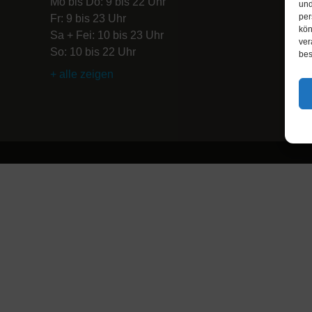
Mo bis Do: 9 bis 22 Uhr
und
per
Fr: 9 bis 23 Uhr
kön
Sa + Fei: 10 bis 23 Uhr
ver
So: 10 bis 22 Uhr
bes
+ alle zeigen