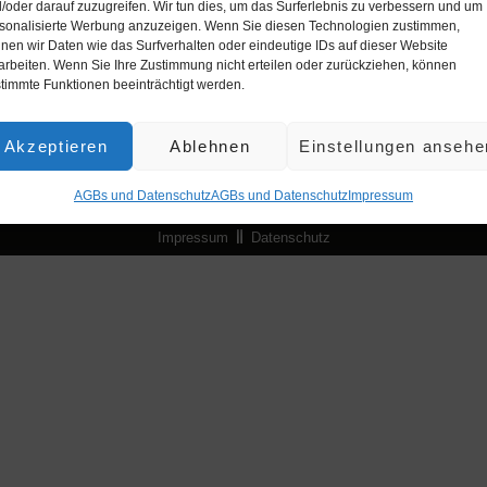
/oder darauf zuzugreifen. Wir tun dies, um das Surferlebnis zu verbessern und um
Neuigkeiten rund um die Citywave!
sonalisierte Werbung anzuzeigen. Wenn Sie diesen Technologien zustimmen,
nen wir Daten wie das Surfverhalten oder eindeutige IDs auf dieser Website
Zum Newsletter anmelden
arbeiten. Wenn Sie Ihre Zustimmung nicht erteilen oder zurückziehen, können
timmte Funktionen beeinträchtigt werden.
Akzeptieren
Ablehnen
Einstellungen ansehe
AGBs und Datenschutz
AGBs und Datenschutz
Impres­sum
Impressum
Datenschutz