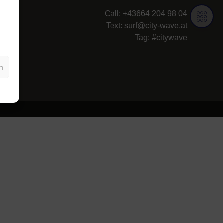
Call: +43664 204 98 04
Text:
surf@city-wave.at
Tag: #citywave
n