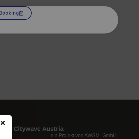
Booking
Citywave Austria
ein Projekt von AWSM
_
GmbH