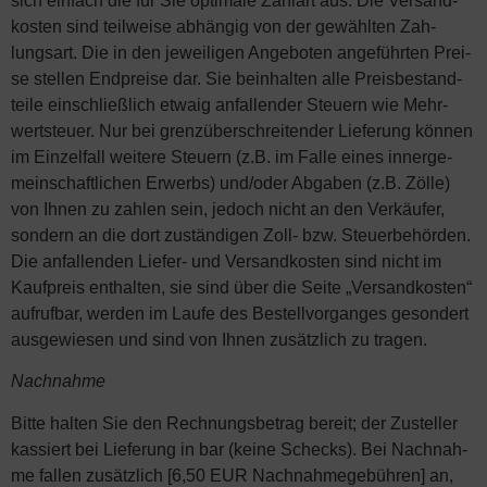
sich ein­fach die für Sie opti­ma­le Zahl­art aus. Die Ver­sand­
kos­ten sind teil­wei­se abhän­gig von der gewähl­ten Zah­
lungs­art. Die in den jewei­li­gen Ange­bo­ten ange­führ­ten Prei­
se stel­len End­prei­se dar. Sie beinhal­ten alle Preis­be­stand­
tei­le ein­schließ­lich etwa­ig anfal­len­der Steu­ern wie Mehr­
wert­steu­er. Nur bei grenz­über­schrei­ten­der Lie­fe­rung kön­nen
im Ein­zel­fall wei­te­re Steu­ern (z.B. im Fal­le eines inner­ge­
mein­schaft­li­chen Erwerbs) und/oder Abga­ben (z.B. Zöl­le)
von Ihnen zu zah­len sein, jedoch nicht an den Ver­käu­fer,
son­dern an die dort zustän­di­gen Zoll- bzw. Steu­er­be­hör­den.
Die anfal­len­den Lie­fer- und Ver­sand­kos­ten sind nicht im
Kauf­preis ent­hal­ten, sie sind über die Sei­te „Ver­sand­kos­ten“
auf­ruf­bar, wer­den im Lau­fe des Bestell­vor­gan­ges geson­dert
aus­ge­wie­sen und sind von Ihnen zusätz­lich zu tragen.
Nach­nah­me
Bit­te hal­ten Sie den Rech­nungs­be­trag bereit; der Zustel­ler
kas­siert bei Lie­fe­rung in bar (kei­ne Schecks). Bei Nach­nah­
me fal­len zusätz­lich [6,50 EUR Nach­nah­me­ge­büh­ren] an,