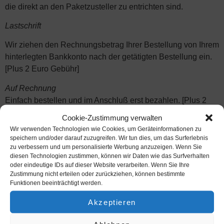
die direkt an den Paket­zu­stel­ler zu ent­rich­ten sind.
Last­schrift
Wir zie­hen den Rech­nungs­be­trag Ihrer Bestel­lung von Ihrem
hin­ter­leg­ten Bank­kon­to nach der getä­tig­ten Bestel­lung ein.
[Plus 2 Euro Gebühr]
Auf Rech­nung
Ein­fach bestel­len und im Anschluß erst bezah­len. [Plus 2
Euro Gebühr]
Cookie-Zustimmung verwalten
Wir verwenden Technologien wie Cookies, um Geräteinformationen zu
Kre­dit­kar­te
speichern und/oder darauf zuzugreifen. Wir tun dies, um das Surferlebnis
zu verbessern und um personalisierte Werbung anzuzeigen. Wenn Sie
Zah­len Sie ganz ein­fach per Kreditkarte.
diesen Technologien zustimmen, können wir Daten wie das Surfverhalten
oder eindeutige IDs auf dieser Website verarbeiten. Wenn Sie Ihre
Pay­Pal
Zustimmung nicht erteilen oder zurückziehen, können bestimmte
Funktionen beeinträchtigt werden.
Noch schnel­ler und siche­rer bezah­len mit ihrem PayPal-
Konto.
Akzeptieren
Vor­kas­se