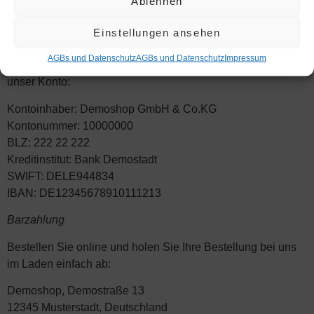
Ablehnen
Kos­ten­lo­ser Ver­sand inner­halb Deutsch­lands (Außer
Einstellungen ansehen
Express-Versand)
AGBs und Datenschutz
AGBs und Datenschutz
Impres­sum
Bit­te über­wei­sen Sie den Gesamt­be­trag Ihrer Bestel­lung auf
unser Konto:
Kon­to­in­ha­ber: Demo­shop GmbH & Co.KG
Kon­to­num­mer: 10000000
BLZ: 222 22 222
Kre­dit­in­sti­tut: Bank Demostadt
SWIFT: DELE944834
IBAN: DE12345678910111213
Bar­zah­lung
Bestel­len Sie online und holen Sie Ihre Bestel­lung bei uns
im Laden ein­fach ab:
Demo­shop, Demo­stra­ße 13
12345 Mus­ter­stadt, Deutschland