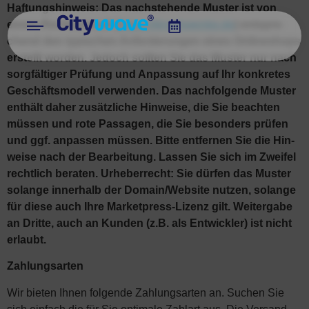
Haf­tungs­hin­weis: Das nach­ste­hen­de Mus­ter ist von
einem Rechts­an­walt (
https://drschwenke.de
) ent­spre­
chend den typi­schen Anfor­de­run­gen eines Online­shops
erstellt wor­den. Jedoch soll­ten Sie das Mus­ter nur nach
sorg­fäl­ti­ger Prü­fung und Anpas­sung auf Ihr kon­kre­tes
Geschäfts­mo­dell ver­wen­den. Das nach­fol­gen­de Mus­ter
ent­hält daher zusätz­li­che Hin­wei­se, die Sie beach­ten
müs­sen und rote Pas­sa­gen, die Sie beson­ders prü­fen
und ggf. anpas­sen müs­sen. Bit­te ent­fer­nen Sie die Hin­
wei­se nach der Bear­bei­tung. Las­sen Sie sich im Zwei­fel
recht­lich bera­ten. Urhe­ber­recht: Sie dür­fen das Mus­ter
solan­ge inner­halb der Domain/Website nut­zen, solan­ge
für die­se auch Ihre Mar­ket­press-Lizenz gilt. Wei­ter­ga­be
an Drit­te, auch an Kun­den (z.B. als Ent­wick­ler) ist nicht
erlaubt.
Zah­lungs­ar­ten
Wir bie­ten Ihnen fol­gen­de Zah­lungs­ar­ten an. Suchen Sie