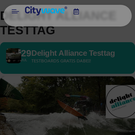
DELIGHT ALLIANCE
TESTTAG
29
Delight Alliance Testtag
TESTBOARDS GRATIS DABEI!
JUL