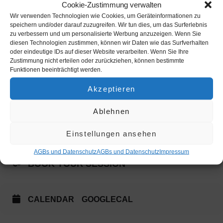
Cookie-Zustimmung verwalten
custom_bg='#fabd43' custom_font='#000000' admin_preview_bg='']
Wir verwenden Technologien wie Cookies, um Geräteinformationen zu
[av_button label='Delight Alliance'
speichern und/oder darauf zuzugreifen. Wir tun dies, um das Surferlebnis
link='manually,https://www.delight-alliance.com' link_target='_blank'
zu verbessern und um personalisierte Werbung anzuzeigen. Wenn Sie
Uhrzeit
size='medium' position='left' icon_select='yes' icon='ue86c'
diesen Technologien zustimmen, können wir Daten wie das Surfverhalten
font='entypo-fontello' color='custom' custom_bg='#12a89d'
29. Juli 2017
16:00
-
23:50
(GMT+00:00)
oder eindeutige IDs auf dieser Website verarbeiten. Wenn Sie Ihre
custom_font='#ffffff' admin_preview_bg='']
Zustimmung nicht erteilen oder zurückziehen, können bestimmte
Funktionen beeinträchtigt werden.
Akzeptieren
Weitere Events
SCS Multiplex CityWave
Ablehnen
OTHER EVENTS
Einstellungen ansehen
AGBs und Datenschutz
AGBs und Datenschutz
Impres­sum
BOOK YOUR SESSION
CALENDAR
GOOGLECAL