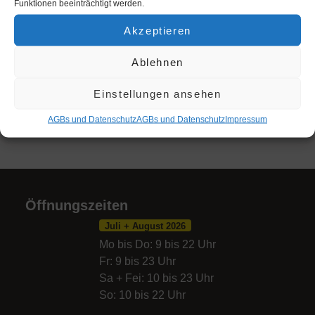
Funktionen beeinträchtigt werden.
SCS Multiplex CityWave
Akzeptieren
OTHER EVENTS
Ablehnen
CALENDAR
GOOGLECAL
Einstellungen ansehen
AGBs und Datenschutz
AGBs und Datenschutz
Impres­sum
Öffnungszeiten
Juli + August 2026
Mo bis Do: 9 bis 22 Uhr
Fr: 9 bis 23 Uhr
Sa + Fei: 10 bis 23 Uhr
So: 10 bis 22 Uhr