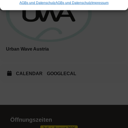
AGBs und Datenschutz
AGBs und Datenschutz
Impres­sum
Urban Wave Austria
CALENDAR
GOOGLECAL
Öffnungszeiten