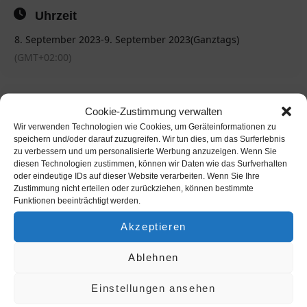
Uhrzeit
Open Men (offene Herrenklasse)
Masters Women Ü40
8. September 2023
-
9. September 2023
(Ganztags)
Masters Men Ü40
(GMT+02:00)
Mindestteilnehmerzahl sind 3 StarterInnen pro Klasse!
Freitag:
Trainings + Vorrunde Open Men und QF Masters
Weitere Events
Cookie-Zustimmung verwalten
Samstag:
Wettbewerbe aller Klassen
Wir verwenden Technologien wie Cookies, um Geräteinformationen zu
SCS Multiplex CityWave
Der Eintritt zur ÖM ist gratis.
speichern und/oder darauf zuzugreifen. Wir tun dies, um das Surferlebnis
zu verbessern und um personalisierte Werbung anzuzeigen. Wenn Sie
OTHER EVENTS
ZUR AUSSCHREIBUNG
diesen Technologien zustimmen, können wir Daten wie das Surfverhalten
oder eindeutige IDs auf dieser Website verarbeiten. Wenn Sie Ihre
Zustimmung nicht erteilen oder zurückziehen, können bestimmte
Funktionen beeinträchtigt werden.
BOOK YOUR SESSION
Akzeptieren
Info
Ablehnen
Einstellungen ansehen