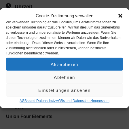
Open Men (offene Herrenklasse)
Uhrzeit
Masters Women Ü40
Cookie-Zustimmung verwalten
Masters Men Ü40
12. September 2025
-
13. September 2025
(Ganztags)
Wir verwenden Technologien wie Cookies, um Geräteinformationen zu
(GMT+02:00)
speichern und/oder darauf zuzugreifen. Wir tun dies, um das Surferlebnis
Mindestteilnehmerzahl sind 3 StarterInnen pro Klasse!
zu verbessern und um personalisierte Werbung anzuzeigen. Wenn Sie
Freitag:
Trainings + Vorrunde Open Men und QF Masters
diesen Technologien zustimmen, können wir Daten wie das Surfverhalten
Samstag:
Wettbewerbe aller Klassen
oder eindeutige IDs auf dieser Website verarbeiten. Wenn Sie Ihre
Weitere Events
Zustimmung nicht erteilen oder zurückziehen, können bestimmte
Der Eintritt zur ÖM ist gratis.
SCS Multiplex CityWave
Funktionen beeinträchtigt werden.
ALLE INFOS + AUSSCHREIBUNG HIER…
Akzeptieren
OTHER EVENTS
Ablehnen
BOOK YOUR SESSION
Einstellungen ansehen
AGBs und Datenschutz
AGBs und Datenschutz
Impres­sum
Info
Union Four Elements