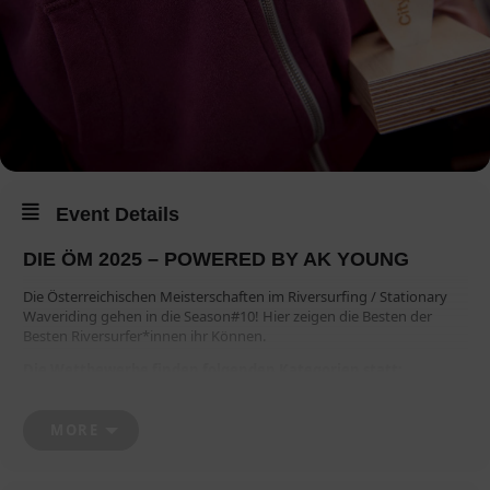
Event Details
DIE ÖM 2025 – POWERED BY AK YOUNG
Die Österreichischen Meisterschaften im Riversurfing / Stationary
Waveriding gehen in die Season#10! Hier zeigen die Besten der
Besten Riversurfer*innen ihr Können.
Die Wettbewerbe finden folgenden Kategorien statt:
Junioren U16 weibl.
MORE
Junioren U16 männl.
Open Women (offene Damenklasse)