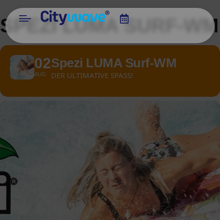
SPEZI LUMA SURF-WM
02
Spezi LUMA Surf-WM
DER ULTIMATIVE SPASS!
AUG