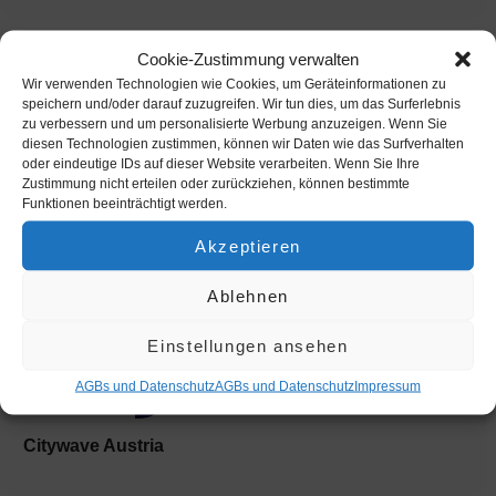
Cookie-Zustimmung verwalten
Weitere Events
Wir verwenden Technologien wie Cookies, um Geräteinformationen zu
SCS Multiplex CityWave
speichern und/oder darauf zuzugreifen. Wir tun dies, um das Surferlebnis
zu verbessern und um personalisierte Werbung anzuzeigen. Wenn Sie
OTHER EVENTS
diesen Technologien zustimmen, können wir Daten wie das Surfverhalten
oder eindeutige IDs auf dieser Website verarbeiten. Wenn Sie Ihre
Zustimmung nicht erteilen oder zurückziehen, können bestimmte
Funktionen beeinträchtigt werden.
BOOK YOUR SESSION
Akzeptieren
Ablehnen
Info
Einstellungen ansehen
AGBs und Datenschutz
AGBs und Datenschutz
Impres­sum
Citywave Austria