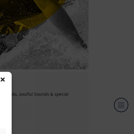
e Drinks, soulful Sounds & special