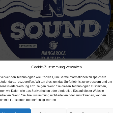
Cookie-Zustimmung verwalten
 verwenden Technologien wie Cookies, um Geräteinformationen zu speichern
 feiern wir
immer am Freitag auf der CityWave
heiße Bodies, cool
/oder darauf zuzugreifen. Wir tun dies, um das Surferlebnis zu verbessern und um
sonalisierte Werbung anzuzeigen. Wenn Sie diesen Technologien zustimmen,
nen wir Daten wie das Surfverhalten oder eindeutige IDs auf dieser Website
arbeiten. Wenn Sie Ihre Zustimmung nicht erteilen oder zurückziehen, können
n 20.00 bis 22.00 Uhr -> SPECIAL OFFERS
timmte Funktionen beeinträchtigt werden.