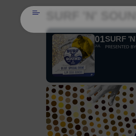
SURF 'N' SOU
01
SURF 'N
PRESENTED BY
JUL