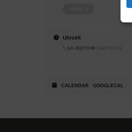
[av_button label='facebook Event' ico
MORE
color='custom' custom_bg='#4267b2'
id='' custom_class='' av_uid='' adm
Uhrzeit
1. Juli 2022
19:00
(GMT+02:00)
CALENDAR
GOOGLECAL