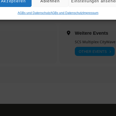
Akzeptieren
Ablehnen
Einstellungen ansehe
n_select='yes' icon='ue8f5' font='entypo-fontello' size='large' position
 custom_font='#ffffff' link='manually,https://www.facebook.com/ev
in_preview_bg='']
AGBs und Datenschutz
AGBs und Datenschutz
Impres­sum
Weitere Events
SCS Multiplex CityWave
OTHER EVENTS