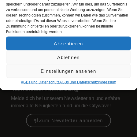
speichern und/oder darauf zuzugreifen. Wir tun dies, um das Surferlebnis
zu verbessern und um personalisierte Werbung anzuzeigen. Wenn Sie
Öffnungszeiten
diesen Technologien zustimmen, können wir Daten wie das Surfverhalten
oder eindeutige IDs auf dieser Website verarbeiten. Wenn Sie Ihre
Juli + August 2026
Zustimmung nicht erteilen oder zurückziehen, können bestimmte
Mo bis Do: 9 bis 22 Uhr
Funktionen beeinträchtigt werden.
Fr: 9 bis 23 Uhr
Akzeptieren
Sa + Fei: 10 bis 23 Uhr
So: 10 bis 22 Uhr
Ablehnen
+ alle zeigen
Einstellungen ansehen
AGBs und Datenschutz
AGBs und Datenschutz
Impres­sum
Newsletter Anmeldung
Melde dich bei unserem Newsletter an und erfahre
immer alle Neuigkeiten rund um die Citywave!
Zum Newsletter anmelden