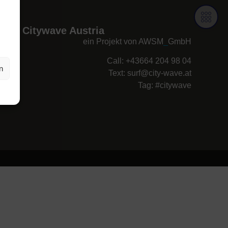
Citywave Austria
ein Projekt von AWSM
_
GmbH
Call: +43664 204 98 04
n
Text:
surf@city-wave.at
Tag: #citywave