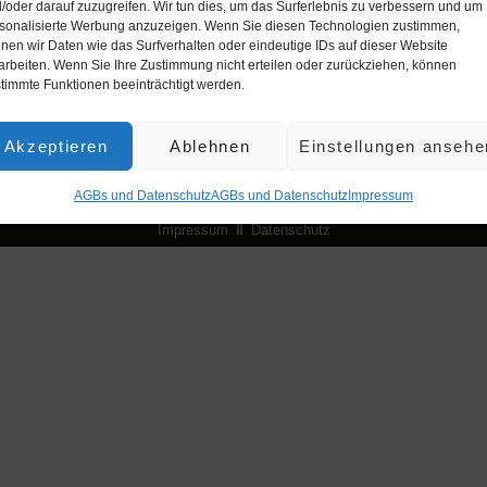
Neuigkeiten rund um die Citywave!
/oder darauf zuzugreifen. Wir tun dies, um das Surferlebnis zu verbessern und um
sonalisierte Werbung anzuzeigen. Wenn Sie diesen Technologien zustimmen,
nen wir Daten wie das Surfverhalten oder eindeutige IDs auf dieser Website
Zum Newsletter anmelden
arbeiten. Wenn Sie Ihre Zustimmung nicht erteilen oder zurückziehen, können
timmte Funktionen beeinträchtigt werden.
Akzeptieren
Ablehnen
Einstellungen ansehe
AGBs und Datenschutz
AGBs und Datenschutz
Impres­sum
Impressum
Datenschutz