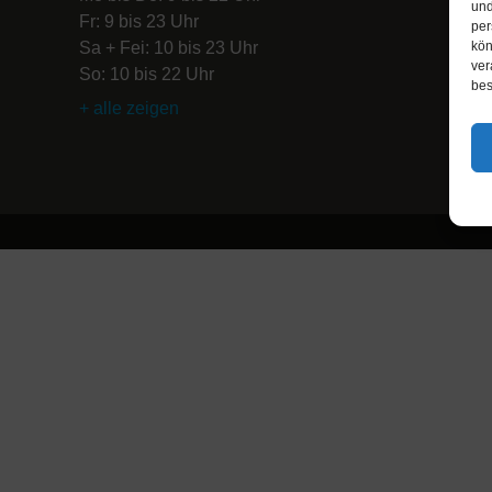
und
Fr: 9 bis 23 Uhr
per
Sa + Fei: 10 bis 23 Uhr
kön
ver
So: 10 bis 22 Uhr
bes
+ alle zeigen