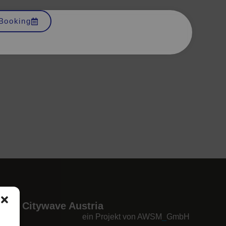
Booking
Citywave Austria
ein Projekt von AWSM
_
GmbH