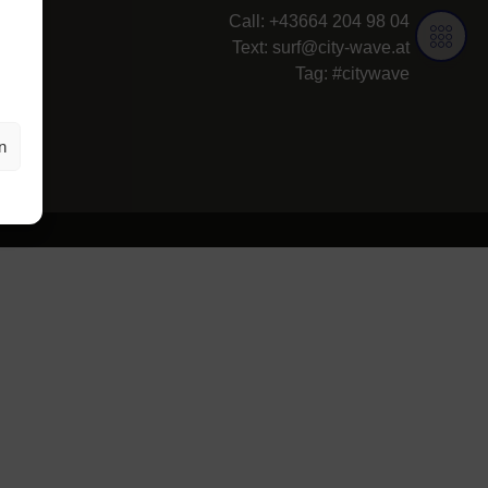
Call: +43664 204 98 04
Text:
surf@city-wave.at
Tag: #citywave
n